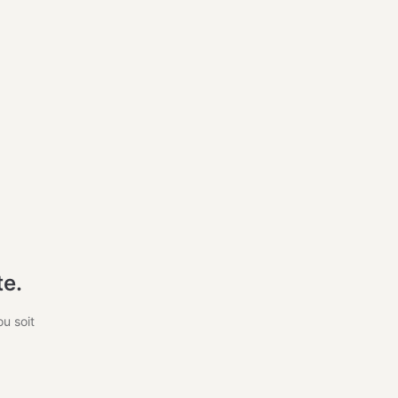
te.
u soit